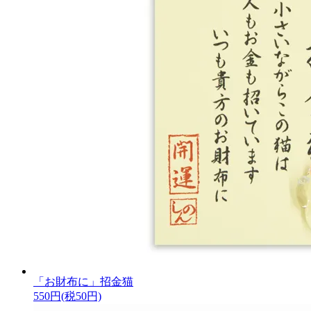
「お財布に」招金猫
550円(税50円)