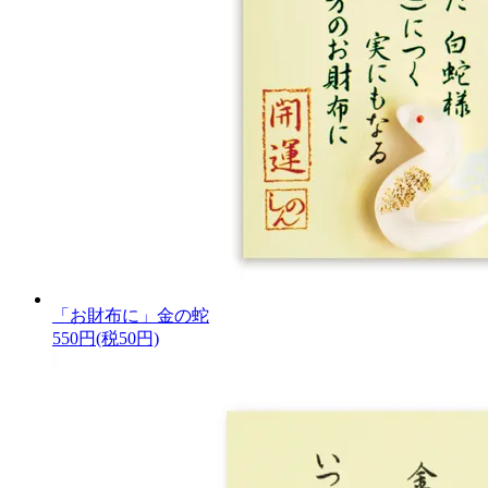
「お財布に」金の蛇
550円(税50円)