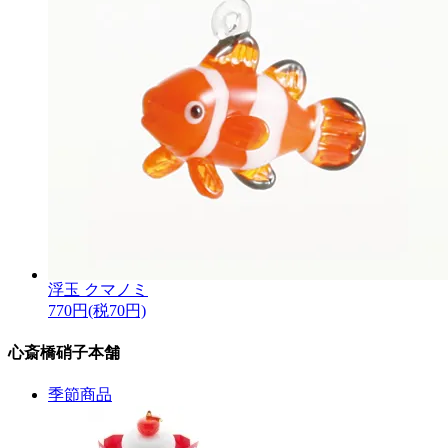
浮玉 クマノミ
770円(税70円)
心斎橋硝子本舗
季節商品