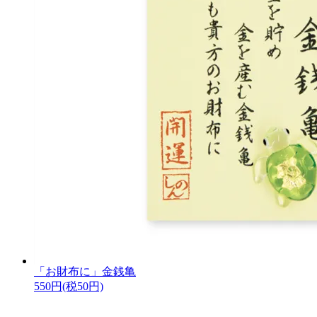
「お財布に」金銭亀
550円(税50円)