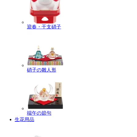
迎春・干支硝子
硝子の雛人形
端午の節句
生花用品