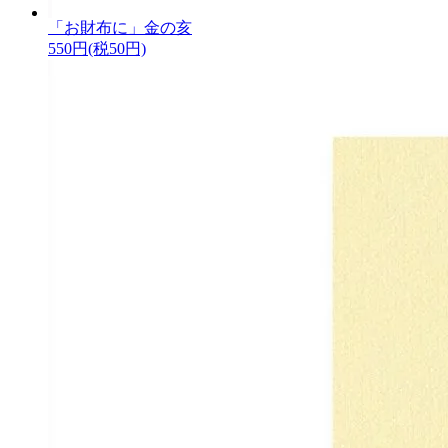
「お財布に」金の亥
550円(税50円)