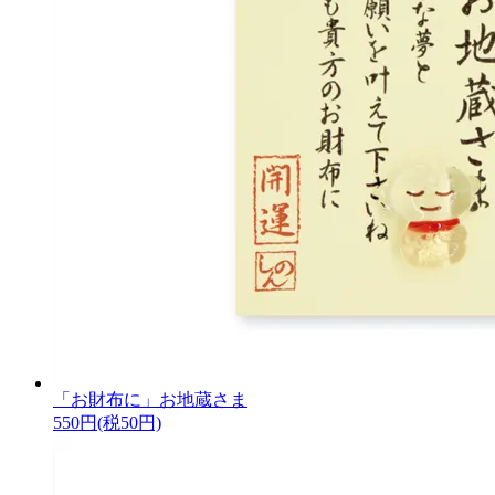
「お財布に」お地蔵さま
550円(税50円)