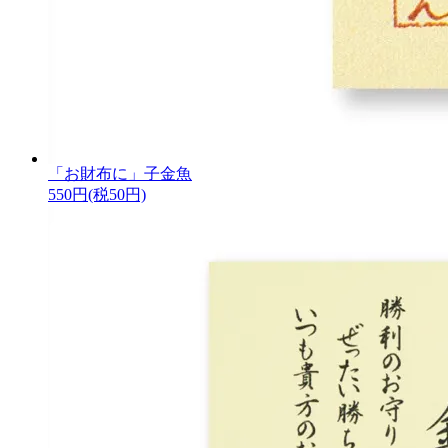
「お財布に」子金魚
550円(税50円)