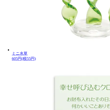
ミニ水草
605円(税55円)