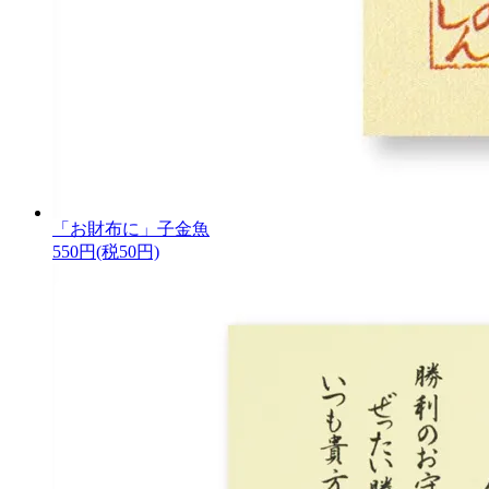
「お財布に」子金魚
550円(税50円)