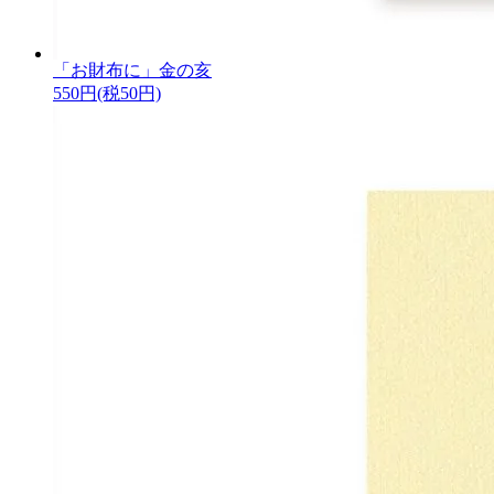
「お財布に」金の亥
550円(税50円)