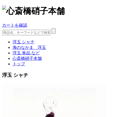
カートを確認
浮玉 シャチ
海のなかま 浮玉
浮玉 単品 など
心斎橋硝子本舗
トップ
浮玉 シャチ