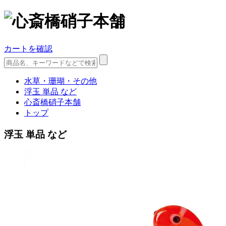
カートを確認
水草・珊瑚・その他
浮玉 単品 など
心斎橋硝子本舗
トップ
浮玉 単品 など