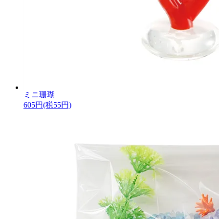
ミニ珊瑚
605円(税55円)