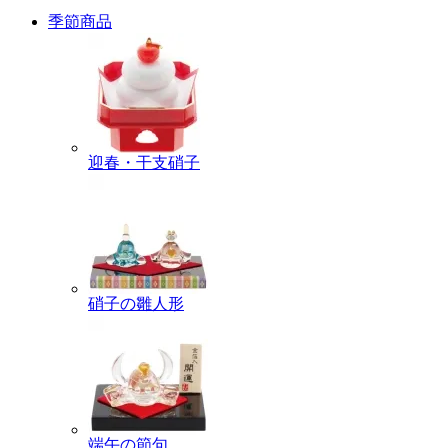
季節商品
迎春・干支硝子
硝子の雛人形
端午の節句