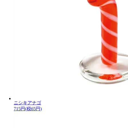
ニシキアナゴ
715円(税65円)