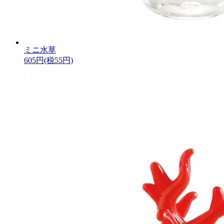
ミニ水草
605円(税55円)