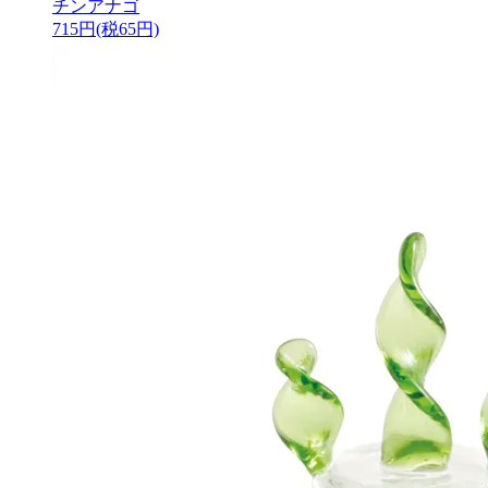
チンアナゴ
715円(税65円)