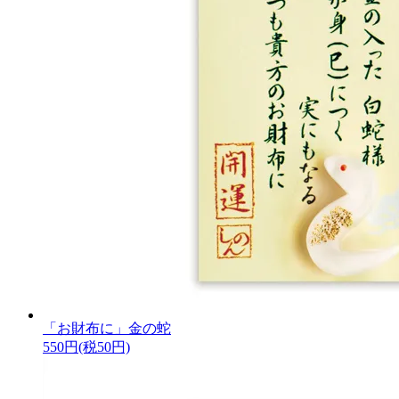
「お財布に」金の蛇
550円(税50円)