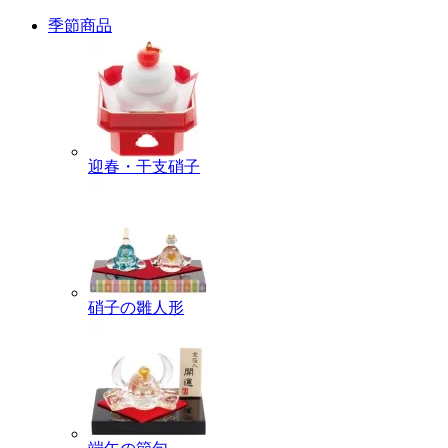
季節商品
迎春・干支硝子
硝子の雛人形