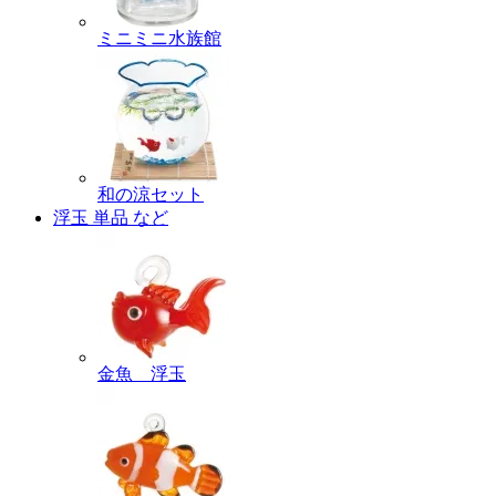
ミニミニ水族館
和の涼セット
浮玉 単品 など
金魚 浮玉