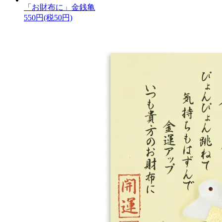
「お財布に」金銭亀
550円(税50円)