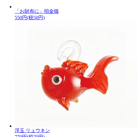
「お財布に」招金猫
550円(税50円)
浮玉 リュウキン
770円(税70円)