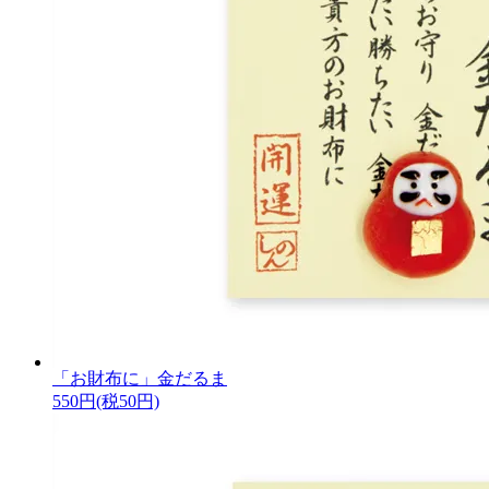
「お財布に」金だるま
550円(税50円)