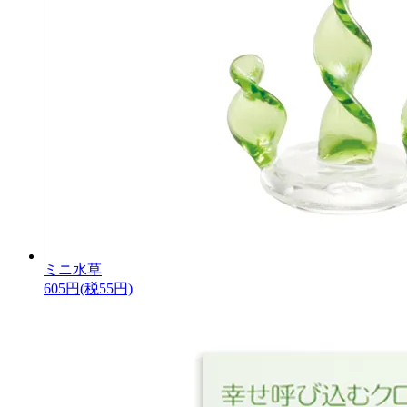
ミニ水草
605円(税55円)