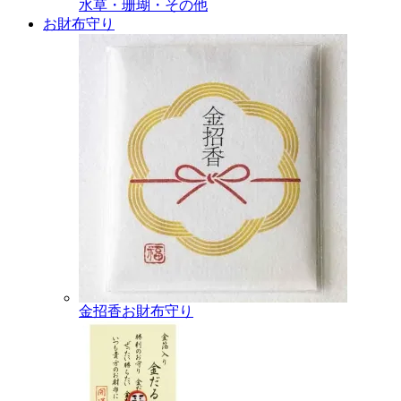
水草・珊瑚・その他
お財布守り
金招香お財布守り