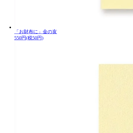
「お財布に」金の亥
550円(税50円)