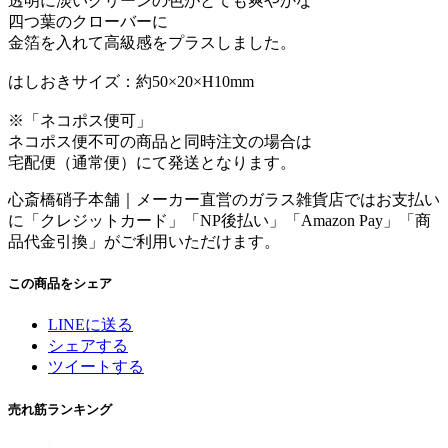
透明に淡いグリーンの色がとても爽やかな
四つ葉のクローバーに
金箔を入れて高級感をプラスしました。
はしおきサイズ：約50×20×H10mm
※「ネコポス便可」
ネコポス便不可の商品と同時注文の場合は
宅配便（通常便）にて発送となります。
心斎橋硝子本舗｜メーカー直営のガラス雑貨店ではお支払い
に「
クレジットカード
」「
NP後払い
」「
Amazon Pay
」「
商
品代金引換
」がご利用いただけます。
この商品をシェア
LINEに送る
シェアする
ツイートする
売れ筋ランキング