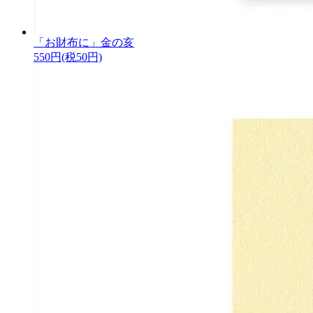
「お財布に」金の亥
550円(税50円)