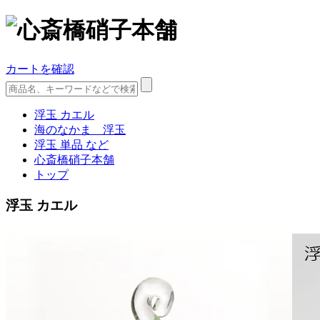
カートを確認
浮玉 カエル
海のなかま 浮玉
浮玉 単品 など
心斎橋硝子本舗
トップ
浮玉 カエル