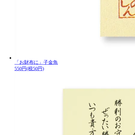
「お財布に」子金魚
550円(税50円)