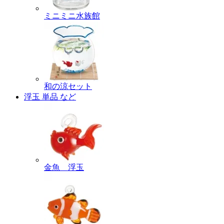
ミニミニ水族館
和の涼セット
浮玉 単品 など
金魚 浮玉