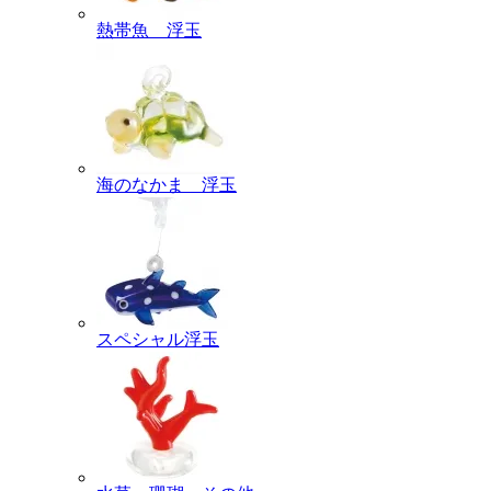
熱帯魚 浮玉
海のなかま 浮玉
スペシャル浮玉