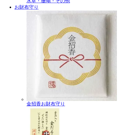
水草・珊瑚・その他
お財布守り
金招香お財布守り