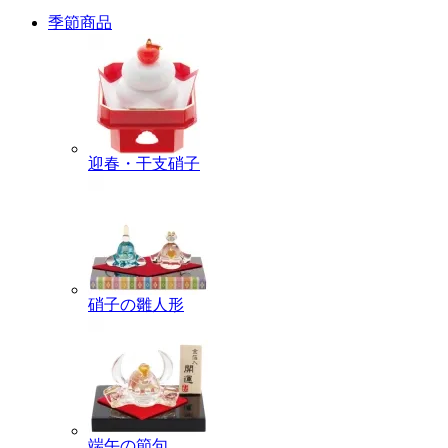
季節商品
迎春・干支硝子
硝子の雛人形
端午の節句