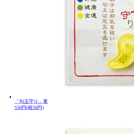
「勾玉守り」黄
550円(税50円)